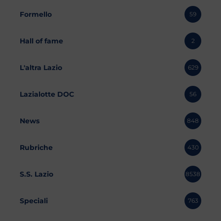
Formello
59
Hall of fame
2
L'altra Lazio
629
Lazialotte DOC
56
News
848
Rubriche
430
S.S. Lazio
8538
Speciali
763