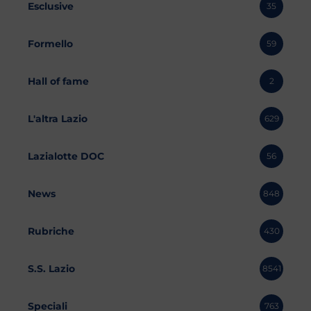
Esclusive
35
Formello
59
Hall of fame
2
L'altra Lazio
629
Lazialotte DOC
56
News
848
Rubriche
430
S.S. Lazio
8541
Speciali
763