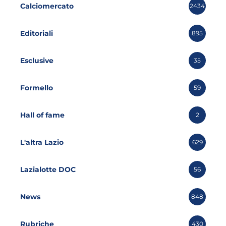
Calciomercato
2434
Editoriali
895
Esclusive
35
Formello
59
Hall of fame
2
L'altra Lazio
629
Lazialotte DOC
56
News
848
Rubriche
430