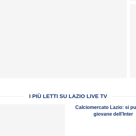
co come Lotito risponde ai tifosi
I PIÙ LETTI SU LAZIO LIVE TV
Calciomercato Lazio: si p
giovane dell’Inter