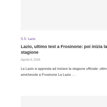
S.S. Lazio
Lazio, ultimo test a Frosinone: poi inizia l
stagione
Agosto 6, 2026
La Lazio si appresta ad iniziare la stagione ufficiale: ulti
amichevole a Frosinone La Lazio …