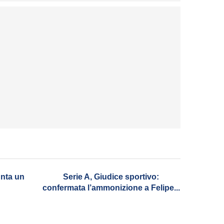
Lazio, ultimo test a Frosinone: poi inizia la
stagione
by
Roberto Mari
unta un
Serie A, Giudice sportivo:
confermata l’ammonizione a Felipe...