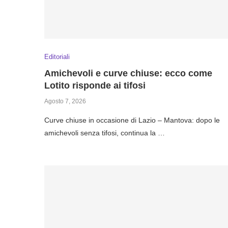
Editoriali
Amichevoli e curve chiuse: ecco come
Lotito risponde ai tifosi
Agosto 7, 2026
Curve chiuse in occasione di Lazio – Mantova: dopo le
amichevoli senza tifosi, continua la …