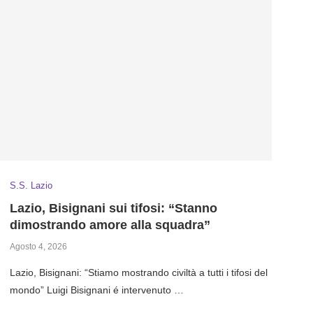
S.S. Lazio
Lazio, Bisignani sui tifosi: “Stanno
dimostrando amore alla squadra”
Agosto 4, 2026
Lazio, Bisignani: “Stiamo mostrando civiltà a tutti i tifosi del
mondo” Luigi Bisignani é intervenuto …