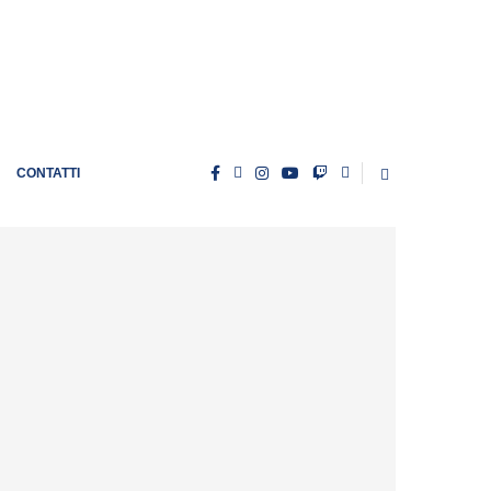
CONTATTI
Calciomercato Lazio, avanza Hautekiet: i
dettagli
by
Christian Gasperini