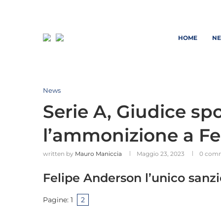
HOME
N
News
Serie A, Giudice sp
l’ammonizione a Fe
written by
Mauro Maniccia
Maggio 23, 2023
0 com
Felipe Anderson l’unico sanzi
Pagine:
1
2