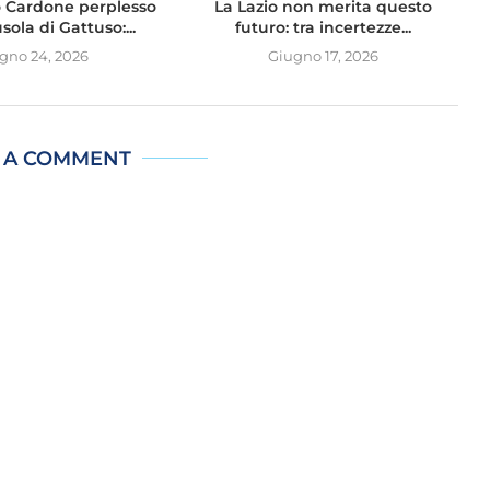
io Cardone perplesso
La Lazio non merita questo
sola di Gattuso:...
futuro: tra incertezze...
gno 24, 2026
Giugno 17, 2026
 A COMMENT