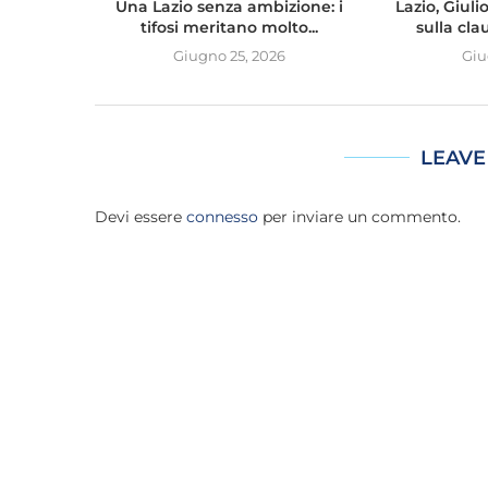
Una Lazio senza ambizione: i
Lazio, Giul
tifosi meritano molto...
sulla clau
Giugno 25, 2026
Giu
LEAVE
Devi essere
connesso
per inviare un commento.