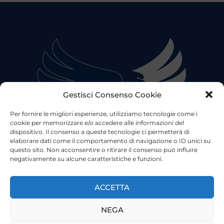
Gestisci Consenso Cookie
Per fornire le migliori esperienze, utilizziamo tecnologie come i
cookie per memorizzare e/o accedere alle informazioni del
dispositivo. Il consenso a queste tecnologie ci permetterà di
elaborare dati come il comportamento di navigazione o ID unici su
questo sito. Non acconsentire o ritirare il consenso può influire
negativamente su alcune caratteristiche e funzioni.
©2023 Tutti i diritti riservati
Lazio Live TV
Testata Giornalistica - Autorizzazione Tribunale di Roma
ACCETTA
n°85/2022 - Direttore Responsabile: Francesco Vergovich
NEGA
Privacy
|
Pubblicità
|
Termini e Condizioni
|
Cookie