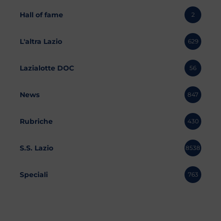
Hall of fame
2
L'altra Lazio
629
Lazialotte DOC
56
News
847
Rubriche
430
S.S. Lazio
8538
Speciali
763