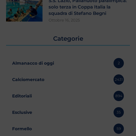
S.S. Lazio, Pallanuoto paralimpica:
solo terza in Coppa Italia la
squadra di Stefano Begni
Ottobre 16, 2025
Categorie
Almanacco di oggi
2
Calciomercato
2431
Editoriali
894
Esclusive
35
Formello
59