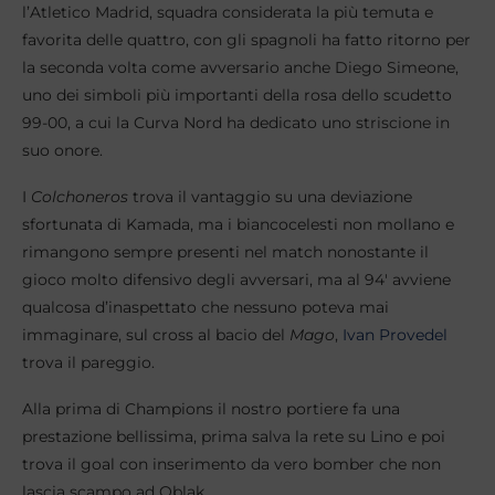
l’Atletico Madrid, squadra considerata la più temuta e
favorita delle quattro, con gli spagnoli ha fatto ritorno per
la seconda volta come avversario anche Diego Simeone,
uno dei simboli più importanti della rosa dello scudetto
99-00, a cui la Curva Nord ha dedicato uno striscione in
suo onore.
I
Colchoneros
trova il vantaggio su una deviazione
sfortunata di Kamada, ma i biancocelesti non mollano e
rimangono sempre presenti nel match nonostante il
gioco molto difensivo degli avversari, ma al 94′ avviene
qualcosa d’inaspettato che nessuno poteva mai
immaginare, sul cross al bacio del
Mago
,
Ivan Provedel
trova il pareggio.
Alla prima di Champions il nostro portiere fa una
prestazione bellissima, prima salva la rete su Lino e poi
trova il goal con inserimento da vero bomber che non
lascia scampo ad Oblak.