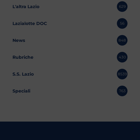
L'altra Lazio
629
Lazialotte DOC
56
News
848
Rubriche
430
S.S. Lazio
8539
Speciali
763