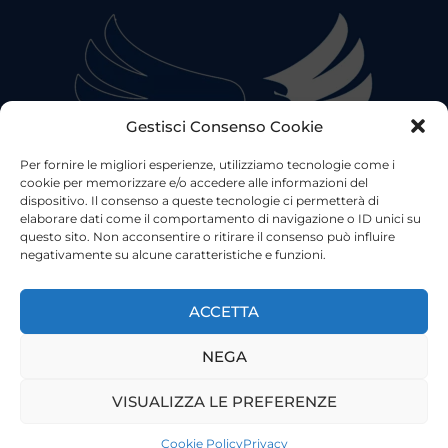
Gestisci Consenso Cookie
Per fornire le migliori esperienze, utilizziamo tecnologie come i
cookie per memorizzare e/o accedere alle informazioni del
dispositivo. Il consenso a queste tecnologie ci permetterà di
elaborare dati come il comportamento di navigazione o ID unici su
questo sito. Non acconsentire o ritirare il consenso può influire
negativamente su alcune caratteristiche e funzioni.
©2023 Tutti i diritti riservati
Lazio Live TV
Testata Giornalistica - Autorizzazione Tribunale di Roma
ACCETTA
n°85/2022 - Direttore Responsabile: Francesco Vergovich
NEGA
Privacy
|
Pubblicità
|
Termini e Condizioni
|
Cookie
VISUALIZZA LE PREFERENZE
Cookie Policy
Privacy