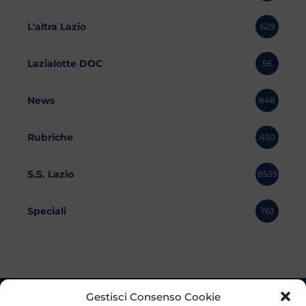
L'altra Lazio
629
Lazialotte DOC
56
News
848
Rubriche
430
S.S. Lazio
8539
Speciali
763
Gestisci Consenso Cookie