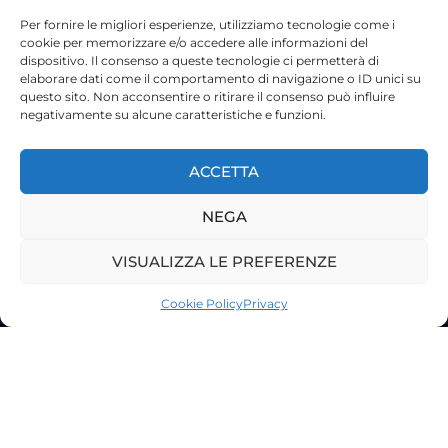
Per fornire le migliori esperienze, utilizziamo tecnologie come i
cookie per memorizzare e/o accedere alle informazioni del
dispositivo. Il consenso a queste tecnologie ci permetterà di
elaborare dati come il comportamento di navigazione o ID unici su
questo sito. Non acconsentire o ritirare il consenso può influire
negativamente su alcune caratteristiche e funzioni.
ACCETTA
NEGA
VISUALIZZA LE PREFERENZE
©2023 Tutti i diritti riservati
Lazio Live TV
Cookie Policy
Privacy
Testata Giornalistica - Autorizzazione Tribunale di Roma
n°85/2022 - Direttore Responsabile: Francesco Vergovich
Privacy
|
Pubblicità
|
Termini e Condizioni
|
Cookie