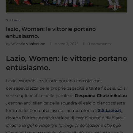
S.S. Lazio
lazio, Women: le vittorie portano
entusiasmo.
by
Valentino Valentino
Marzo 3, 2023
0 comments
Lazio, Women: le vittorie portano
entusiasmo.
Lazio, Women: le vittorie portano entusiasmo,
consapevolezza delle proprie capacità e tanta fiducia. Lo si
vede dagli occhi e dalle parole di
Despoina
Chatzinikolau
, centravanti ellenica della squadra di calcio biancoceleste
femminile. Con entusiasmo , ai microfoni di
S.S.Lazio.it
,
ricorda l’ultima gara vittoriosa di campionato e dichiara: ”
andare in gol e vincere e la miglior sensazione che può
vivere chi gioca a calcio. Ancor di più, soprattutto se ciò