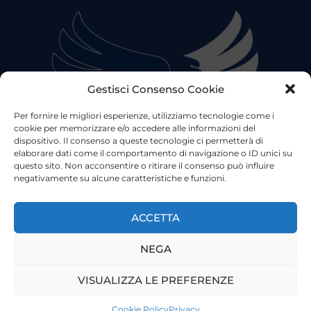
Gestisci Consenso Cookie
Per fornire le migliori esperienze, utilizziamo tecnologie come i
cookie per memorizzare e/o accedere alle informazioni del
dispositivo. Il consenso a queste tecnologie ci permetterà di
elaborare dati come il comportamento di navigazione o ID unici su
questo sito. Non acconsentire o ritirare il consenso può influire
negativamente su alcune caratteristiche e funzioni.
©2023 Tutti i diritti riservati
Lazio Live TV
Testata Giornalistica - Autorizzazione Tribunale di Roma
ACCETTA
n°85/2022 - Direttore Responsabile: Francesco Vergovich
NEGA
Privacy
|
Pubblicità
|
Termini e Condizioni
|
Cookie
VISUALIZZA LE PREFERENZE
Cookie Policy
Privacy