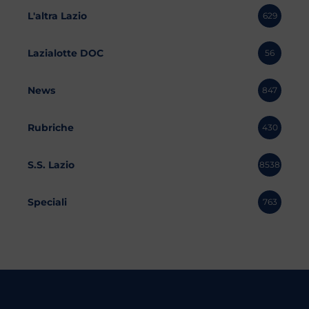
L'altra Lazio
629
Lazialotte DOC
56
News
847
Rubriche
430
S.S. Lazio
8538
Speciali
763