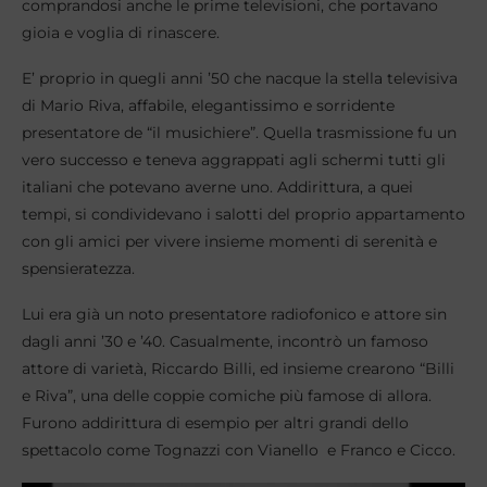
comprandosi anche le prime televisioni, che portavano
gioia e voglia di rinascere.
E’ proprio in quegli anni ’50 che nacque la stella televisiva
di Mario Riva, affabile, elegantissimo e sorridente
presentatore de “il musichiere”. Quella trasmissione fu un
vero successo e teneva aggrappati agli schermi tutti gli
italiani che potevano averne uno. Addirittura, a quei
tempi, si condividevano i salotti del proprio appartamento
con gli amici per vivere insieme momenti di serenità e
spensieratezza.
Lui era già un noto presentatore radiofonico e attore sin
dagli anni ’30 e ’40. Casualmente, incontrò un famoso
attore di varietà, Riccardo Billi, ed insieme crearono “Billi
e Riva”, una delle coppie comiche più famose di allora.
Furono addirittura di esempio per altri grandi dello
spettacolo come Tognazzi con Vianello e Franco e Cicco.