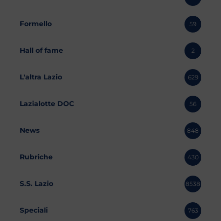
Formello
59
Hall of fame
2
L'altra Lazio
629
Lazialotte DOC
56
News
848
Rubriche
430
S.S. Lazio
8538
Speciali
763