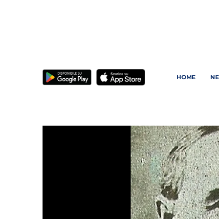
HOME
N