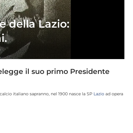
e della Lazio:
i.
s
 elegge il suo primo Presidente
l calcio italiano sapranno, nel 1900 nasce la SP
Lazio
ad opera