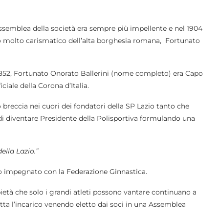
ssemblea della società era sempre più impellente e nel 1904
io molto carismatico dell’alta borghesia romana, Fortunato
l 1852, Fortunato Onorato Ballerini (nome completo) era Capo
ciale della Corona d’Italia.
 breccia nei cuori dei fondatori della SP Lazio tanto che
o di diventare Presidente della Polisportiva formulando una
ella Lazio.”
olto impegnato con la Federazione Ginnastica.
bietà che solo i grandi atleti possono vantare continuano a
tta l’incarico venendo eletto dai soci in una Assemblea