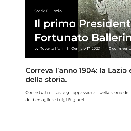
Storie Di Lazio
Il primo President
Fortunato Ballerin
by
Roberto Mari
Gennaio 17, 2023
0 comment
Correva l’anno 1904: la Lazio
della storia.
Come tutti i tifosi e gli appassionati della storia de
del bersagliere Luigi Bigiarelli.