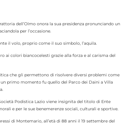
 trattoria dell’Olmo onora la sua presidenza pronunciando un
aciandola per l’occasione.
e il volo, proprio come il suo simbolo, l’aquila.
o ai colori biancocelesti grazie alla forza e al carisma del
litica che gli permettono di risolvere diversi problemi come
n un primo momento fu quello del Parco dei Daini a Villa
a.
ocietà Podistica Lazio viene insignita del titolo di Ente
rali e per le sue benemerenze sociali, culturali e sportive.
essi di Montemario, all’età di 88 anni il 19 settembre del