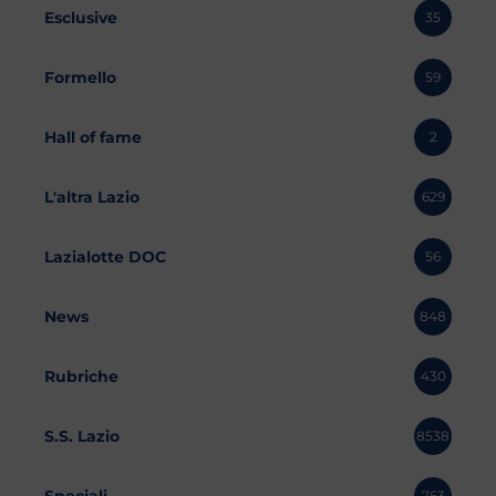
Esclusive
35
Formello
59
Hall of fame
2
L'altra Lazio
629
Lazialotte DOC
56
News
848
Rubriche
430
S.S. Lazio
8538
Speciali
763