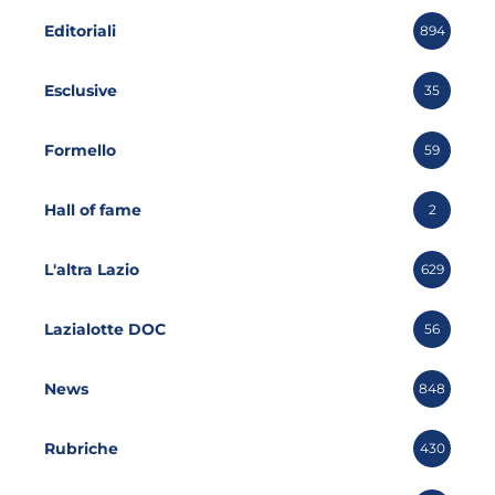
Editoriali
894
Esclusive
35
Formello
59
Hall of fame
2
L'altra Lazio
629
Lazialotte DOC
56
News
848
Rubriche
430