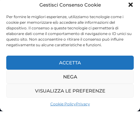
Gestisci Consenso Cookie
Per fornire le migliori esperienze, utilizziamo tecnologie come i
cookie per memorizzare e/o accedere alle informazioni del
dispositivo. Il consenso a queste tecnologie ci permetterà di
elaborare dati come il comportamento di navigazione o ID unici su
questo sito. Non acconsentire o ritirare il consenso può influire
negativamente su alcune caratteristiche e funzioni.
ACCETTA
NEGA
VISUALIZZA LE PREFERENZE
©2023 Tutti i diritti riservati
Lazio Live TV
Cookie Policy
Privacy
Testata Giornalistica - Autorizzazione Tribunale di Roma
n°85/2022 - Direttore Responsabile: Francesco Vergovich
Privacy
|
Pubblicità
|
Termini e Condizioni
|
Cookie