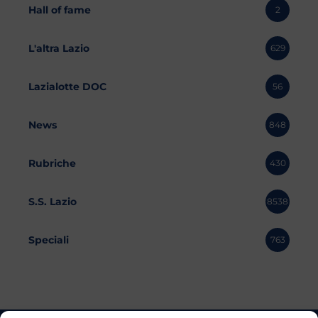
Hall of fame
2
L'altra Lazio
629
Lazialotte DOC
56
News
848
Rubriche
430
S.S. Lazio
8538
Speciali
763