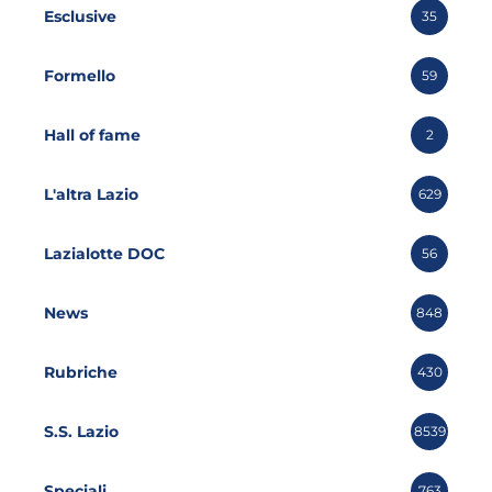
Esclusive
35
Formello
59
Hall of fame
2
L'altra Lazio
629
Lazialotte DOC
56
News
848
Rubriche
430
S.S. Lazio
8539
Speciali
763