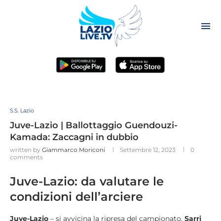
S.S. Lazio
Juve-Lazio | Ballottaggio Guendouzi-
Kamada: Zaccagni in dubbio
written by
Giammarco Moriconi
Settembre 12, 2023
0
comments
Juve-Lazio: da valutare le
condizioni dell’arciere
Juve-Lazio
– si avvicina la ripresa del campionato.
Sarri