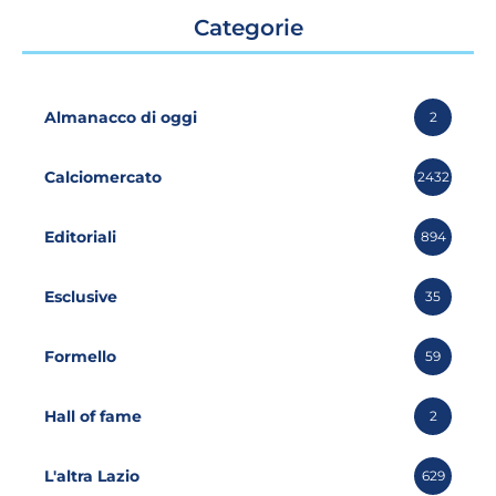
Categorie
Almanacco di oggi
2
Calciomercato
2432
Editoriali
894
Esclusive
35
Formello
59
Hall of fame
2
L'altra Lazio
629