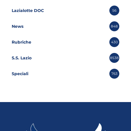
Lazialotte DOC
56
News
848
Rubriche
430
S.S. Lazio
8538
Speciali
763