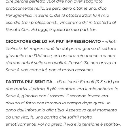
dire perché perfetto vuol dire non aver sbagliato
praticamente nulla. Se però devo citarne una, dico
Perugia-Pisa, in Serie C, del 13 ottobre 2013: fu il mio
esordio tra i professionisti, vincemmo 0-1 in trasferta al
Renato Curi. Ad oggi, è quella la mia partita
».
GIOCATORE CHE LO HA PIU’ IMPRESSIONATO –
«
Piotr
Zielinski. Mi impressionò fin dal primo giorno di settore
giovanile con l’Udinese, era ancora minorenne ma non
c’erano dubbi sulle sue qualità. Pensai: ‘Se non arriva in
Serie A uno come lui, non ci arriva nessuno
».
PARTITA PIU’ SENTITA –
«
Frosinone-Empoli (3-3 ndr) per
due motivi. Il primo, il più scontato: era il mio debutto in
Serie A, giocavo con i toscani. Il secondo invece era
dovuto al fatto che tornavo in campo dopo quasi un
anno dall’infortunio alla tibia. Aspettavo quel momento
da una vita, fu una partita che soffrii molto
emotivamente. Poi ho preso il via e la tensione è sparita
».