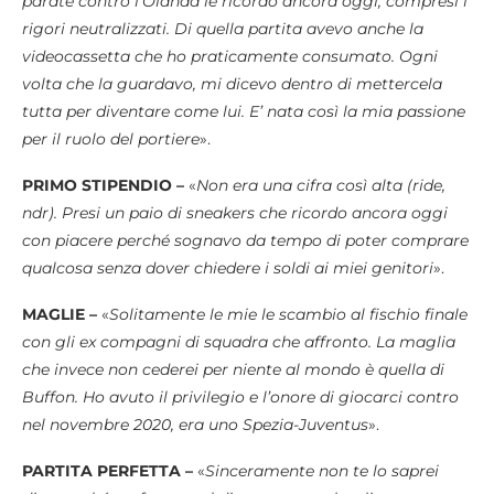
parate contro l’Olanda le ricordo ancora oggi, compresi i
rigori neutralizzati. Di quella partita avevo anche la
videocassetta che ho praticamente consumato. Ogni
volta che la guardavo, mi dicevo dentro di mettercela
tutta per diventare come lui. E’ nata così la mia passione
per il ruolo del portiere
».
PRIMO STIPENDIO –
«
Non era una cifra così alta (ride,
ndr). Presi un paio di sneakers che ricordo ancora oggi
con piacere perché sognavo da tempo di poter comprare
qualcosa senza dover chiedere i soldi ai miei genitori
».
MAGLIE –
«
Solitamente le mie le scambio al fischio finale
con gli ex compagni di squadra che affronto. La maglia
che invece non cederei per niente al mondo è quella di
Buffon. Ho avuto il privilegio e l’onore di giocarci contro
nel novembre 2020, era uno Spezia-Juventus
».
PARTITA PERFETTA –
«
Sinceramente non te lo saprei