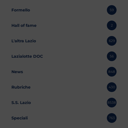
Formello
59
Hall of fame
2
L'altra Lazio
629
Lazialotte DOC
56
News
848
Rubriche
430
S.S. Lazio
8538
Speciali
763