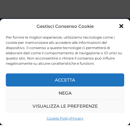
Gestisci Consenso Cookie
Per fornire le migliori esperienze, utilizziamo tecnologie come i
cookie per memorizzare e/o accedere alle informazioni del
dispositivo. Il consenso a queste tecnologie ci permetterà di
elaborare dati come il comportamento di navigazione o ID unici su
questo sito. Non acconsentire o ritirare il consenso può influire
negativamente su alcune caratteristiche e funzioni.
ACCETTA
NEGA
VISUALIZZA LE PREFERENZE
©2023 Tutti i diritti riservati
Lazio Live TV
Cookie Policy
Privacy
Testata Giornalistica - Autorizzazione Tribunale di Roma
n°85/2022 - Direttore Responsabile: Francesco Vergovich