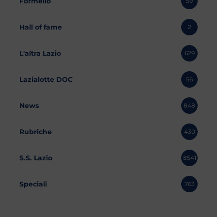
Formello
59
Hall of fame
2
L'altra Lazio
629
Lazialotte DOC
56
News
848
Rubriche
430
S.S. Lazio
8541
Speciali
763