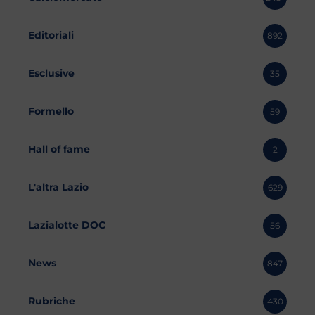
Editoriali
892
Esclusive
35
Formello
59
Hall of fame
2
L'altra Lazio
629
Lazialotte DOC
56
News
847
Rubriche
430