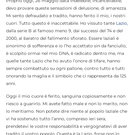
Proprio oggi, 26 maggio data indelebile, incancellabile,
devo provare queste sensazioni di delusione, di amarezza.
Mi sento defraudato e tradito, hanno ferito il mio, i nostri
cuori. Tutto questo è inaccettabile. Ho vissuto tante
Lazio,
dalla serie B al famoso meno 9, dai successi del 74 e del
2000, al baratro del fallimento sfiorato. Essere laziali è
sinonimo di sofferenza e io l’ho accettato sin da fanciullo,
è scolpito ormai nel mio DNA, è radicato dentro me, ma
quelle tante Lazio che ho avuto l’onore di tifare, hanno
sempre combattuto su ogni pallone, contro tutto e tutti
onorando la maglia e il simbolo che ci rappresenta da 125
anni.
Oggi il mio cuore è ferito, sanguina copiosamente e non
riesco a guarirlo. Mi avete fatto male e non lo merito, non
lo meritiamo. Non potete dire niente al popolo laziale che
vi ha sostenuto tutto l’anno, compreso ieri sera,
prendetevi le vostre responsabilità e vergognatevi di aver
tradito il vostro popolo. Questa è la Lazio, forse non lo