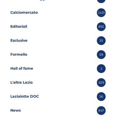
Calciomercato
2431
Editoriali
892
Esclusive
35
Formello
59
Hall of fame
2
L'altra Lazio
629
Lazialotte DOC
56
News
847