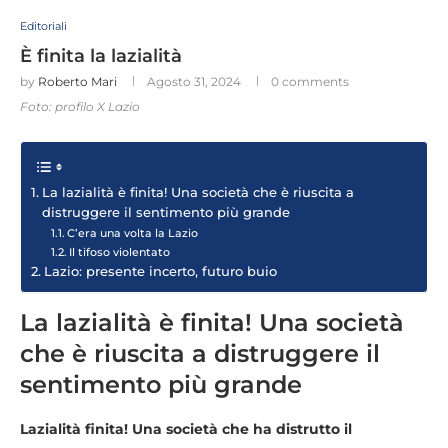
Editoriali
È finita la lazialità
by
Roberto Mari
Agosto 31, 2024
0 comments
Foto: profilo X Lazio
La lazialità è finita! Una società che è riuscita a
distruggere il sentimento più grande
C’era una volta la Lazio
Il tifoso violentato
Lazio: presente incerto, futuro buio
La lazialità è finita! Una società
che è riuscita a distruggere il
sentimento più grande
Lazialità finita! Una società che ha distrutto il