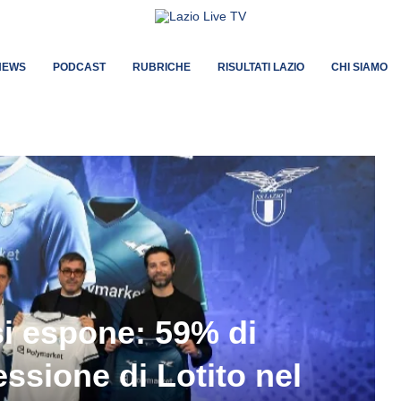
NEWS
PODCAST
RUBRICHE
RISULTATI LAZIO
CHI SIAMO
si espone: 59% di
essione di Lotito nel