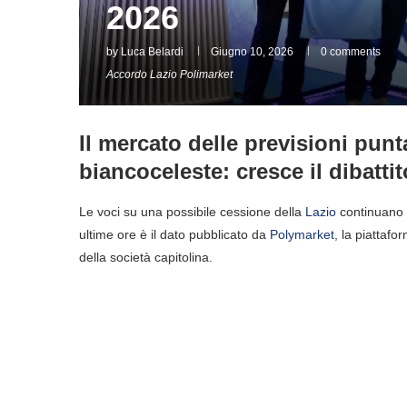
2026
by
Luca Belardi
Giugno 10, 2026
0 comments
Accordo Lazio Polimarket
Il mercato delle previsioni punt
biancoceleste: cresce il dibattito
Le voci su una possibile cessione della
Lazio
continuano ad
ultime ore è il dato pubblicato da
Polymarket
, la piattafo
della società capitolina.