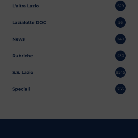
L'altra Lazio
629
Lazialotte DOC
56
News
848
Rubriche
430
S.S. Lazio
8545
Speciali
763