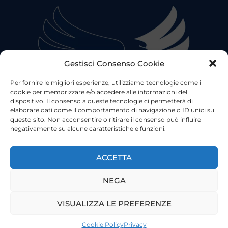
Gestisci Consenso Cookie
Per fornire le migliori esperienze, utilizziamo tecnologie come i
cookie per memorizzare e/o accedere alle informazioni del
dispositivo. Il consenso a queste tecnologie ci permetterà di
elaborare dati come il comportamento di navigazione o ID unici su
questo sito. Non acconsentire o ritirare il consenso può influire
negativamente su alcune caratteristiche e funzioni.
©2023 Tutti i diritti riservati
Lazio Live TV
Testata Giornalistica - Autorizzazione Tribunale di Roma
ACCETTA
n°85/2022 - Direttore Responsabile: Francesco Vergovich
NEGA
Privacy
|
Pubblicità
|
Termini e Condizioni
|
Cookie
VISUALIZZA LE PREFERENZE
Cookie Policy
Privacy