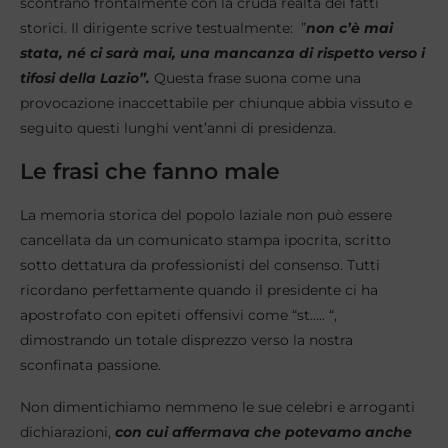
scontrano frontalmente con la cruda realtà dei fatti
storici. Il dirigente scrive testualmente: ​”
non c’è mai
stata, né ci sarà mai, una mancanza di rispetto verso i
tifosi della Lazio”.
Questa frase suona come una
provocazione inaccettabile per chiunque abbia vissuto e
seguito questi lunghi vent’anni di presidenza.
Le frasi che fanno male
La memoria storica del popolo laziale non può essere
cancellata da un comunicato stampa ipocrita, scritto
sotto dettatura da professionisti del consenso. Tutti
ricordano perfettamente quando il presidente ci ha
apostrofato con epiteti offensivi come “st….. “,
dimostrando un totale disprezzo verso la nostra
sconfinata passione.
Non dimentichiamo nemmeno le sue celebri e arroganti
dichiarazioni,
con cui affermava che potevamo anche