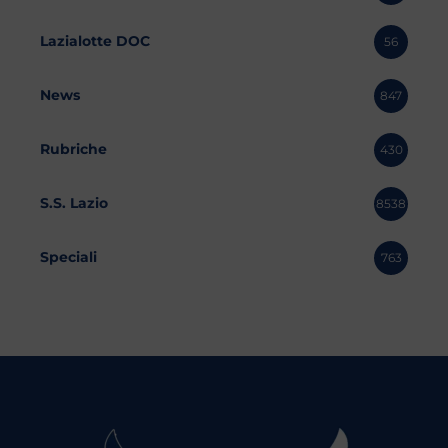
Lazialotte DOC
56
News
847
Rubriche
430
S.S. Lazio
8538
Speciali
763