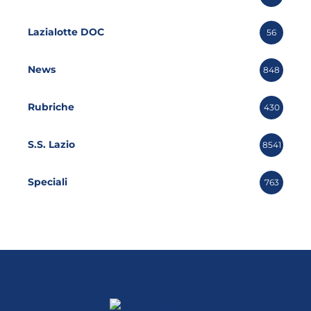
Lazialotte DOC
56
News
848
Rubriche
430
S.S. Lazio
8541
Speciali
763