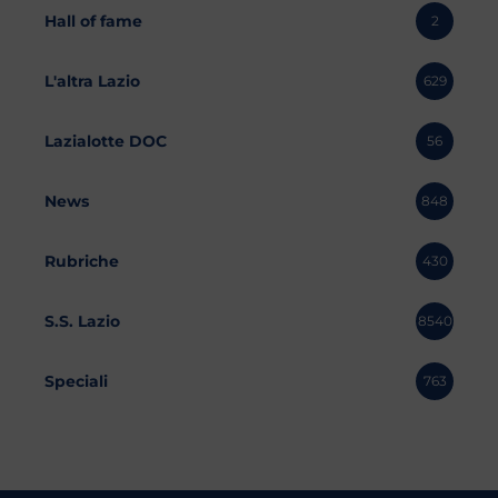
Hall of fame
2
L'altra Lazio
629
Lazialotte DOC
56
News
848
Rubriche
430
S.S. Lazio
8540
Speciali
763