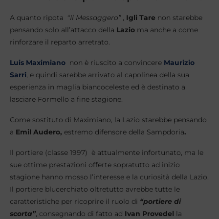
A quanto ripota “
Il Messaggero”
,
Igli
Tare
non starebbe
pensando solo all’attacco della
Lazio
ma anche a come
rinforzare il reparto arretrato.
Luis Maximiano
non è riuscito a convincere
Maurizio
Sarri
, e quindi sarebbe arrivato al capolinea della sua
esperienza in maglia biancoceleste ed è destinato a
lasciare Formello a fine stagione.
Come sostituto di Maximiano, la Lazio starebbe pensando
a
Emil Audero,
estremo difensore della Sampdoria
.
Il portiere (classe 1997) è attualmente infortunato, ma le
sue ottime prestazioni offerte sopratutto ad inizio
stagione hanno mosso l’interesse e la curiosità della Lazio.
Il portiere blucerchiato oltretutto avrebbe tutte le
caratteristiche per ricoprire il ruolo di
“portiere di
scorta”
, consegnando di fatto ad
Ivan Provedel
la