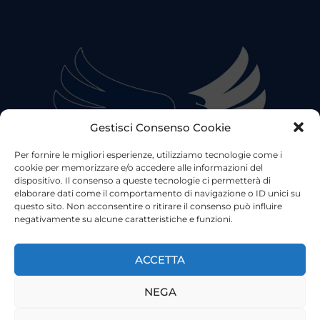
Gestisci Consenso Cookie
Per fornire le migliori esperienze, utilizziamo tecnologie come i
cookie per memorizzare e/o accedere alle informazioni del
dispositivo. Il consenso a queste tecnologie ci permetterà di
elaborare dati come il comportamento di navigazione o ID unici su
questo sito. Non acconsentire o ritirare il consenso può influire
negativamente su alcune caratteristiche e funzioni.
©2023 Tutti i diritti riservati
Lazio Live TV
Testata Giornalistica - Autorizzazione Tribunale di Roma
ACCETTA
n°85/2022 - Direttore Responsabile: Francesco Vergovich
NEGA
Privacy
|
Pubblicità
|
Termini e Condizioni
|
Cookie