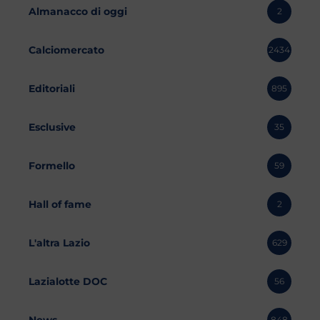
Almanacco di oggi
2
Calciomercato
2434
Editoriali
895
Esclusive
35
Formello
59
Hall of fame
2
L'altra Lazio
629
Lazialotte DOC
56
News
848