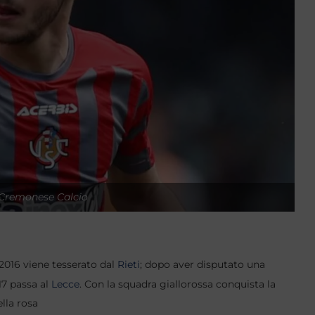
 Cremonese Calcio
o 2016 viene tesserato dal
Rieti
; dopo aver disputato una
017 passa al
Lecce
.
Con la squadra giallorossa conquista la
lla rosa