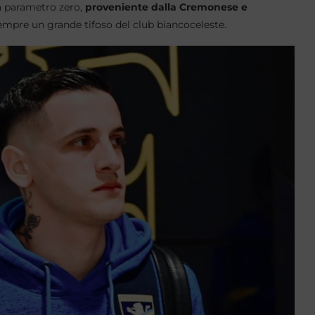
a parametro zero,
proveniente dalla Cremonese e
 sempre un grande tifoso del club biancoceleste.