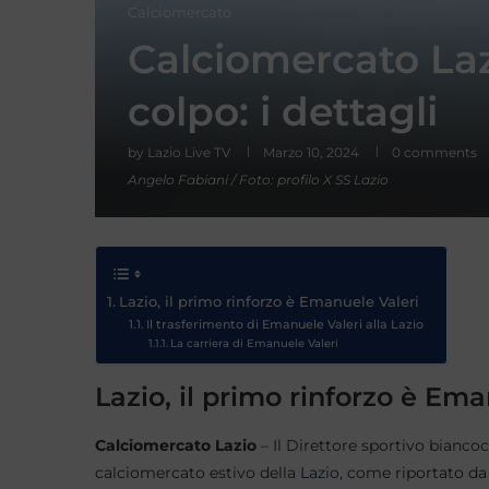
Calciomercato
Calciomercato Laz
colpo: i dettagli
by
Lazio Live TV
Marzo 10, 2024
0 comments
Angelo Fabiani / Foto: profilo X SS Lazio
Lazio, il primo rinforzo è Emanuele Valeri
Il trasferimento di Emanuele Valeri alla Lazio
La carriera di Emanuele Valeri
Lazio, il primo rinforzo è Ema
Calciomercato Lazio
– Il Direttore sportivo bianco
calciomercato estivo della
Lazio,
come riportato da 