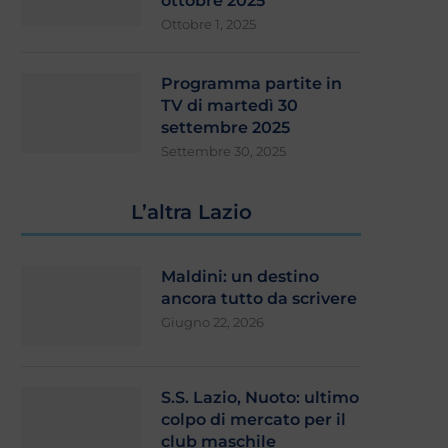
ottobre 2025
Calciomercato Lazio, non solo
Lazio, sarebbe questo il 
Ottobre 1, 2025
Gimenez: nome nuovo per...
a saldo zero?
Agosto 5, 2026
Luglio 31, 2026
Programma partite in
TV di martedì 30
settembre 2025
Settembre 30, 2025
L’altra Lazio
Maldini: un destino
ancora tutto da scrivere
Giugno 22, 2026
S.S. Lazio, Nuoto: ultimo
colpo di mercato per il
club maschile