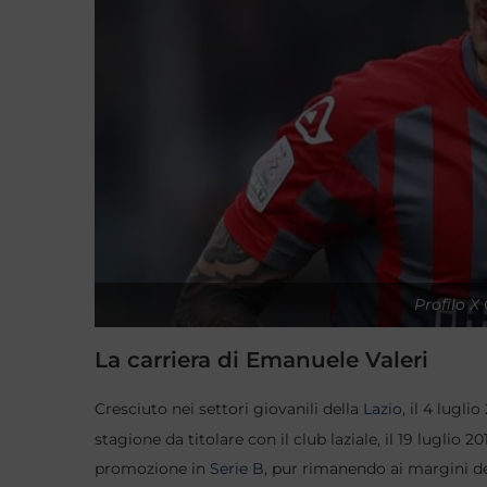
Profilo X
La carriera di Emanuele Valeri
Cresciuto nei settori giovanili della
Lazio
, il 4 lugli
stagione da titolare con il club laziale, il 19 luglio 2
promozione in
Serie B
, pur rimanendo ai margini de