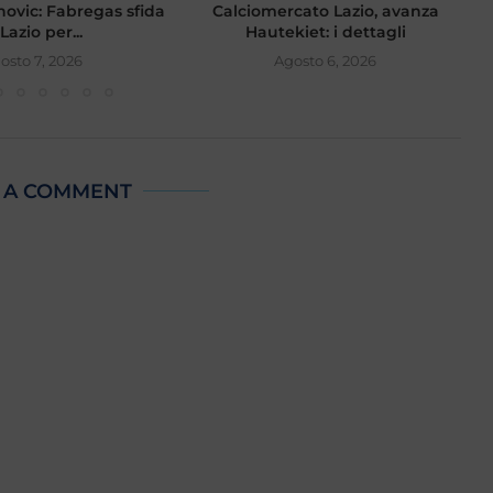
ovic: Fabregas sfida
Calciomercato Lazio, avanza
 Lazio per...
Hautekiet: i dettagli
osto 7, 2026
Agosto 6, 2026
 A COMMENT