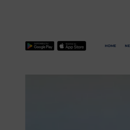
HOME
N