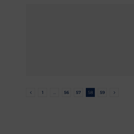
1
…
56
57
58
59