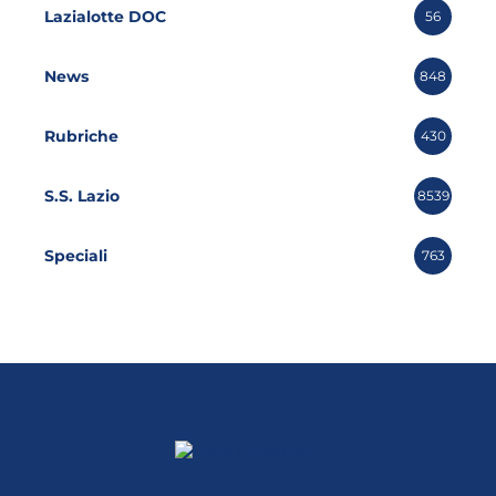
Lazialotte DOC
56
News
848
Rubriche
430
S.S. Lazio
8539
Speciali
763