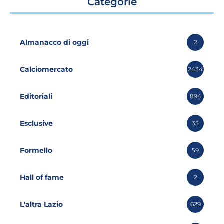
Categorie
Almanacco di oggi
2
Calciomercato
2434
Editoriali
894
Esclusive
35
Formello
59
Hall of fame
2
L'altra Lazio
629