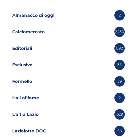
Almanacco di oggi
2
Calciomercato
2430
Editoriali
892
Esclusive
35
Formello
59
Hall of fame
2
L'altra Lazio
629
Lazialotte DOC
56