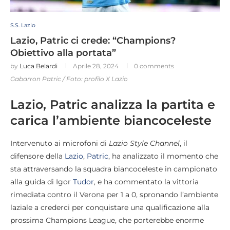
S.S. Lazio
Lazio, Patric ci crede: “Champions?
Obiettivo alla portata”
by
Luca Belardi
Aprile 28, 2024
0 comments
Gabarron Patric / Foto: profilo X Lazio
Lazio, Patric analizza la partita e
carica l’ambiente biancoceleste
Intervenuto ai microfoni di
Lazio Style Channel
, il
difensore della
Lazio
,
Patric
, ha analizzato il momento che
sta attraversando la squadra biancoceleste in campionato
alla guida di Igor
Tudor
, e ha commentato la vittoria
rimediata contro il Verona per 1 a 0, spronando l’ambiente
laziale a crederci per conquistare una qualificazione alla
prossima Champions League, che porterebbe enorme