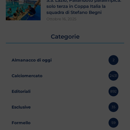
S.S. Lazio, Pallanuoto paralimpica:
solo terza in Coppa Italia la
squadra di Stefano Begni
Ottobre 16, 2025
Categorie
Almanacco di oggi
2
Calciomercato
2431
Editoriali
892
Esclusive
35
Formello
59