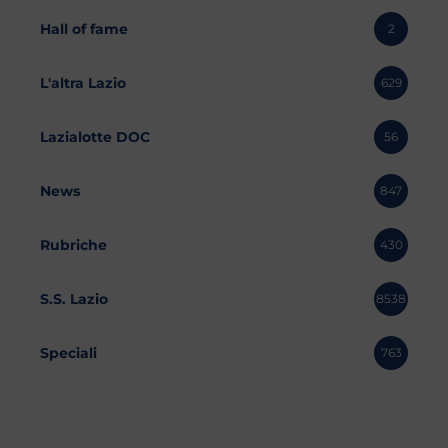
Hall of fame
2
L'altra Lazio
629
Lazialotte DOC
56
News
847
Rubriche
430
S.S. Lazio
8538
Speciali
763