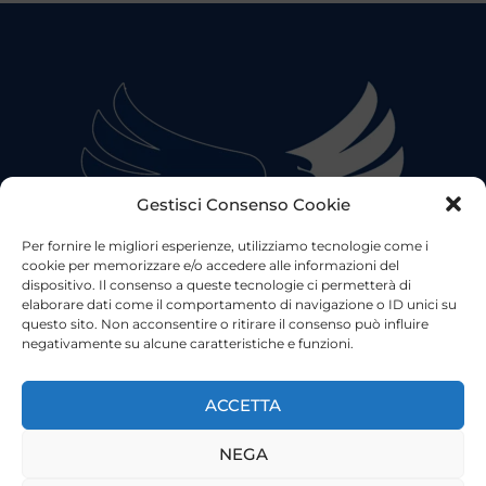
Gestisci Consenso Cookie
Per fornire le migliori esperienze, utilizziamo tecnologie come i
cookie per memorizzare e/o accedere alle informazioni del
dispositivo. Il consenso a queste tecnologie ci permetterà di
elaborare dati come il comportamento di navigazione o ID unici su
questo sito. Non acconsentire o ritirare il consenso può influire
negativamente su alcune caratteristiche e funzioni.
©2023 Tutti i diritti riservati
Lazio Live TV
Testata Giornalistica - Autorizzazione Tribunale di Roma
ACCETTA
n°85/2022 - Direttore Responsabile: Francesco Vergovich
NEGA
Privacy
|
Pubblicità
|
Termini e Condizioni
|
Cookie