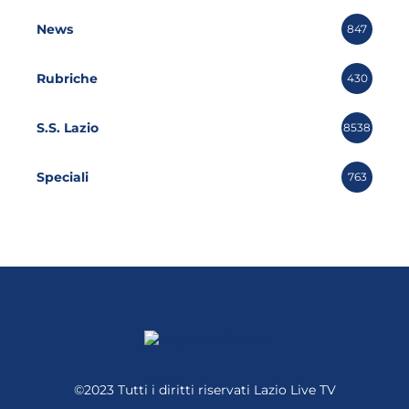
News
847
Rubriche
430
S.S. Lazio
8538
Speciali
763
©2023 Tutti i diritti riservati
Lazio Live TV