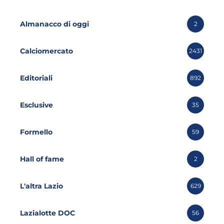
Almanacco di oggi
2
Calciomercato
2431
Editoriali
892
Esclusive
35
Formello
59
Hall of fame
2
L'altra Lazio
629
Lazialotte DOC
56