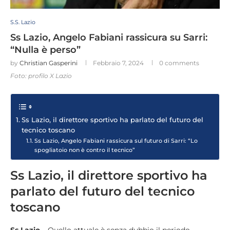
S.S. Lazio
Ss Lazio, Angelo Fabiani rassicura su Sarri:
“Nulla è perso”
by
Christian Gasperini
Febbraio 7, 2024
0 comments
Foto: profilo X Lazio
Ss Lazio, il direttore sportivo ha parlato del futuro del
tecnico toscano
Ss Lazio, Angelo Fabiani rassicura sul futuro di Sarri: “Lo
spogliatoio non è contro il tecnico”
Ss Lazio, il direttore sportivo ha
parlato del futuro del tecnico
toscano