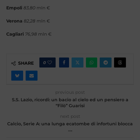
Empoli
83,80
mln €
Verona
82,28
mln €
Cagliari
76,98
mln €
0
SHARE
previous post
S.S. Lazio, ricordi: un bacio al cielo ed un pensiero a
“Filò” Guarisi
next post
Calcio, Serie A: una lunga ecatombe di infortuni blocca
….