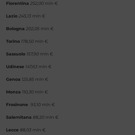
Fiorentina
252,00
mln €
Lazio
245,13
mln €
Bologna
202,05
mln €
Torino
178,50
mln €
Sassuolo
157,90
mln €
Udinese
147,63
mln €
Genoa
125,85
mln €
Monza
110,30
mln €
Frosinone
93,10
mln €
Salernitana
88,20
mln €
Lecce
88,03
mln €