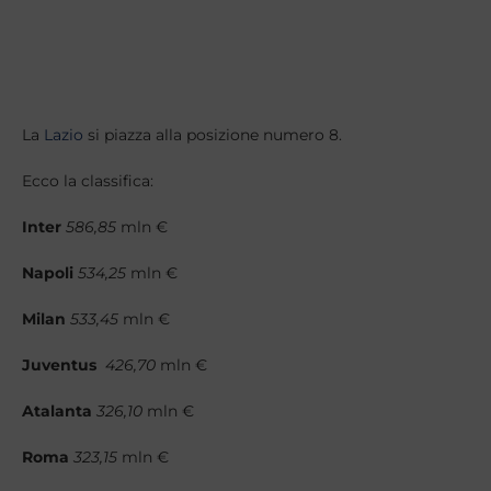
La
Lazio
si piazza alla posizione numero 8.
Ecco la classifica:
Inter
586,85
mln €
Napoli
534,25
mln €
Milan
533,45
mln €
Juventus
426,70
mln €
Atalanta
326,10
mln €
Roma
323,15
mln €