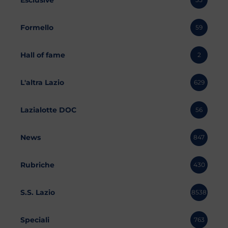
Formello
59
Hall of fame
2
L'altra Lazio
629
Lazialotte DOC
56
News
847
Rubriche
430
S.S. Lazio
8538
Speciali
763