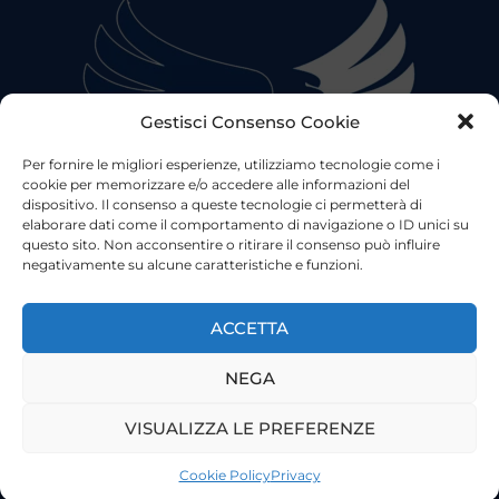
Gestisci Consenso Cookie
Per fornire le migliori esperienze, utilizziamo tecnologie come i
cookie per memorizzare e/o accedere alle informazioni del
dispositivo. Il consenso a queste tecnologie ci permetterà di
elaborare dati come il comportamento di navigazione o ID unici su
questo sito. Non acconsentire o ritirare il consenso può influire
negativamente su alcune caratteristiche e funzioni.
©2023 Tutti i diritti riservati
Lazio Live TV
Testata Giornalistica - Autorizzazione Tribunale di Roma
ACCETTA
n°85/2022 - Direttore Responsabile: Francesco Vergovich
NEGA
Privacy
|
Pubblicità
|
Termini e Condizioni
|
Cookie
VISUALIZZA LE PREFERENZE
Cookie Policy
Privacy