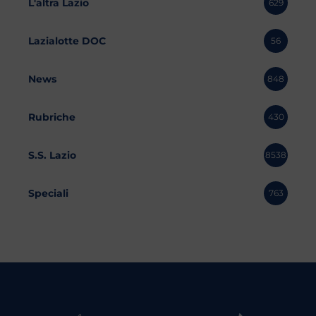
L'altra Lazio
629
Lazialotte DOC
56
News
848
Rubriche
430
S.S. Lazio
8538
Speciali
763