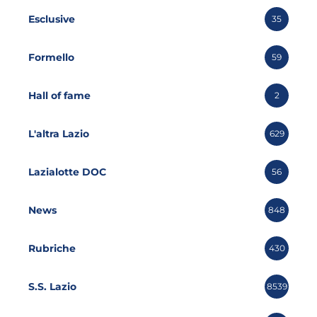
Esclusive
35
Formello
59
Hall of fame
2
L'altra Lazio
629
Lazialotte DOC
56
News
848
Rubriche
430
S.S. Lazio
8539