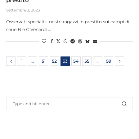
prestito
Settembre 3, 2023
Osservati speciali i nostri ragazzi in prestito sui campi di
serie B e C Venerdì …
1
…
51
52
53
54
55
…
59