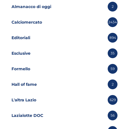
Almanacco di oggi
2
Calciomercato
2434
Editoriali
894
Esclusive
35
Formello
59
Hall of fame
2
L'altra Lazio
629
Lazialotte DOC
56