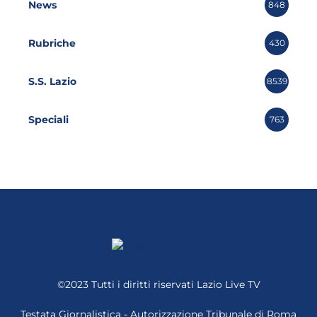
News
848
Rubriche
430
S.S. Lazio
8539
Speciali
763
©2023 Tutti i diritti riservati
Lazio Live TV
Testata Giornalistica - Autorizzazione Tribunale di Roma