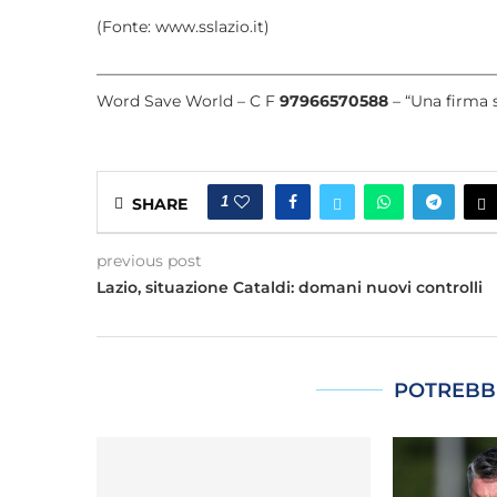
(Fonte: www.sslazio.it)
————————————————————————————————
Word Save World – C F
97966570588
– “Una firma s
1
SHARE
previous post
Lazio, situazione Cataldi: domani nuovi controlli
POTREBB