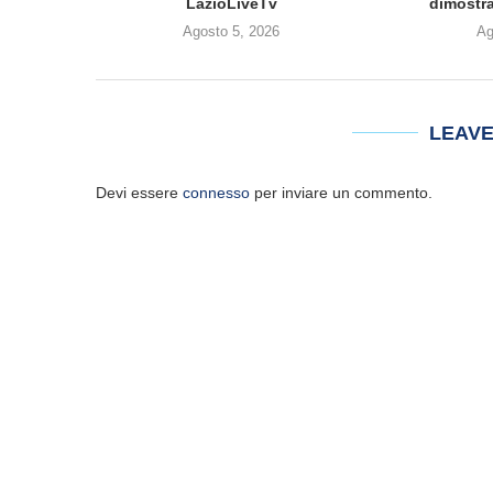
LazioLiveTv
dimostra
Agosto 5, 2026
Ag
LEAV
Devi essere
connesso
per inviare un commento.