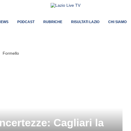
NEWS
PODCAST
RUBRICHE
RISULTATI LAZIO
CHI SIAMO
ncertezze: Cagliari la