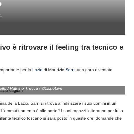
?
ts
ivo è ritrovare il feeling tra tecnico e
 importante per la
Lazio
di Maurizio
Sarri
, una gara diventata
llo / Patrizio Trecca / ©LazioLive
a della Lazio, Sarri si ritrova a indirizzare i suoi uomini in un
? L’ammutinamento è alle porte? I suoi ragazzi lotteranno per lui o
rillante tecnico toscano si sarà posto in queste ore, domande che