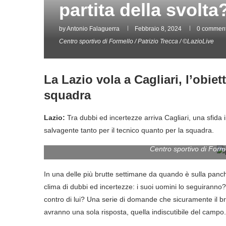
partita della svolta
by
Antonio Falaguerra
Febbraio 8, 2024
0 commen
Centro sportivo di Formello / Patrizio Trecca / ©LazioLive
La Lazio vola a Cagliari, l’obiett
squadra
Lazio:
Tra dubbi ed incertezze arriva Cagliari, una sfida
salvagente tanto per il tecnico quanto per la squadra.
Centro sportivo di Forme
In una delle più brutte settimane da quando è sulla panchin
clima di dubbi ed incertezze: i suoi uomini lo seguiranno
contro di lui? Una serie di domande che sicuramente il b
avranno una sola risposta, quella indiscutibile del campo.