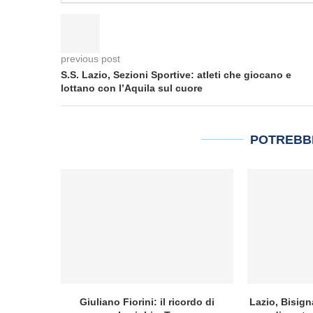
previous post
S.S. Lazio, Sezioni Sportive: atleti che giocano e
lottano con l’Aquila sul cuore
POTREBB
Giuliano Fiorini: il ricordo di
Lazio, Bisign