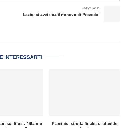
next post
Lazio, si avvicina il rinnovo di Provedel
E INTERESSARTI
ani sui tifosi: “Stanno
Flaminio, stretta finale: si attende