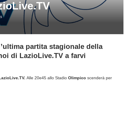
azioLive.TV
ts
l’ultima partita stagionale della
i di LazioLive.TV a farvi
LazioLive.TV.
Alle 20e45 allo Stadio
Olimpico
scenderà per