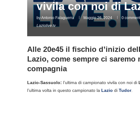
vivila con noi di L
by
Antonio Falaguerra
Maggio 26, 2024
0 commen
Laziolive.tv
Alle 20e45 il fischio d’inizio del
Lazio, come sempre ci saremo no
compagnia
Lazio-Sassuolo:
l’ultima di campionato vivila con noi di
l’ultima volta in questo campionato la
Lazio
di
Tudor
.