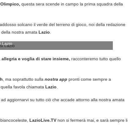
’
Olimpico,
questa sera scende in campo la prima squadra della
 addosso solcano il verde del terreno di gioco, noi della redazione
a della nostra amata
Lazio
.
i Lazio
 allegria e voglia di stare insieme,
racconteremo tutto quello
ch
, ma soprattutto sulla
nostra app
pronti come sempre a
e, quella favola chiamata
Lazio
.
d aggiornarvi su tutto ciò che accade attorno alla nostra amata
à biancoceleste,
LazioLive.TV
non si fermerà mai, e sarà sempre li