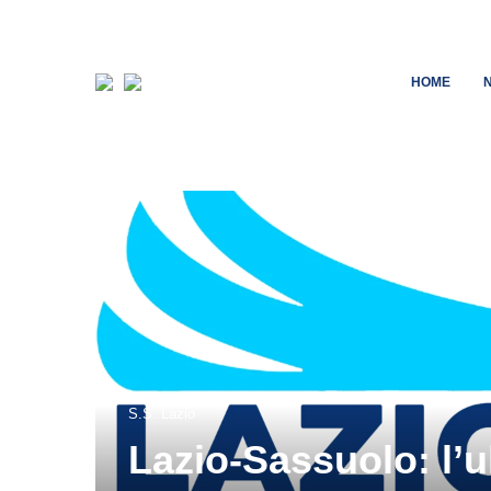
HOME
S.S. Lazio
Lazio-Sassuolo: l’