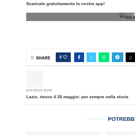
Scaricate gratuitamente la nostra app!
A
0
SHARE
previous post
Lazio, riecco il 26 maggio: per sempre nella storia
POTREBB