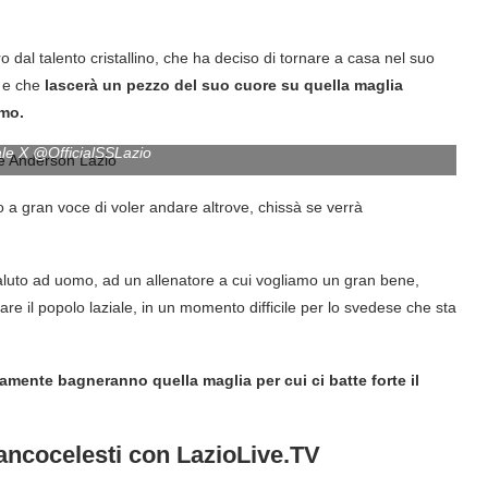
o dal talento cristallino, che ha deciso di tornare a casa nel suo
e e che
lascerà un pezzo del suo cuore su quella maglia
omo.
iale X @OfficialSSLazio
 a gran voce di voler andare altrove, chissà se verrà
l saluto ad uomo, ad un allenatore a cui vogliamo un gran bene,
are il popolo laziale, in un momento difficile per lo svedese che sta
mente bagneranno quella maglia per cui ci batte forte il
iancocelesti con LazioLive.TV