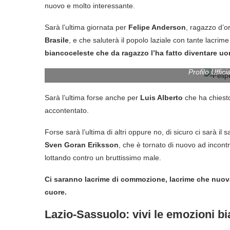
nuovo e molto interessante.
Sarà l’ultima giornata per
Felipe Anderson
, ragazzo d’or
Brasile
, e che saluterà il popolo laziale con tante lacrim
biancoceleste che da ragazzo l’ha fatto diventare u
Profilo Uffic
Sarà l’ultima forse anche per
Luis Alberto
che ha chiesto
accontentato.
Forse sarà l’ultima di altri oppure no, di sicuro ci sarà i
Sven Goran Eriksson
, che è tornato di nuovo ad incontr
lottando contro un bruttissimo male.
Ci saranno lacrime di commozione, lacrime che nuova
cuore.
Lazio-Sassuolo: vivi le emozioni b