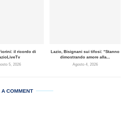
iorini: il ricordo di
Lazio, Bisignani sui tifosi: “Stanno
azioLiveTv
dimostrando amore alla...
osto 5, 2026
Agosto 4, 2026
E A COMMENT