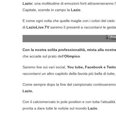
Lazio:
una moltitudine di emozioni forti attraverseranno l
Capitale, scende in campo la
Lazio
.
E come ogni volta che quelle maglie con i colori del cielo
di
LazioLive.TV
saremo lì presenti a raccontarvi le gest
Tifos
Con la nostra solita professionalità, mista alla nostra
che accade sul prato dell’
Olimpico
.
Saremo live sui vari social,
You tube, Facebook e Twit
raccontarvi un altro capitolo della favola più bella di tutt
Come sempre dopo la fine del campionato continueremo a
Lazio.
Con il calciomercato in pole position e con tutta l’attualit
pronta a dare tutte le notizie sul mondo
Lazio
.