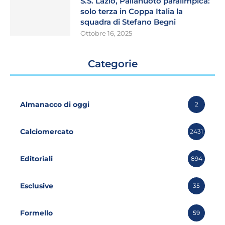
S.S. Lazio, Pallanuoto paralimpica:
solo terza in Coppa Italia la
squadra di Stefano Begni
Ottobre 16, 2025
Categorie
Almanacco di oggi
2
Calciomercato
2431
Editoriali
894
Esclusive
35
Formello
59