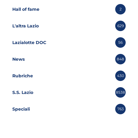
Hall of fame
2
L'altra Lazio
629
Lazialotte DOC
56
News
848
Rubriche
430
S.S. Lazio
8538
Speciali
763