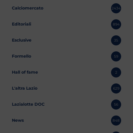
Calciomercato
2434
Editoriali
894
Esclusive
35
Formello
59
Hall of fame
2
L'altra Lazio
629
Lazialotte DOC
56
News
848