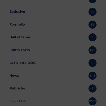
Esclusive
35
Formello
59
Hall of fame
2
L'altra Lazio
629
Lazialotte DOC
56
News
848
Rubriche
430
S.S. Lazio
8539