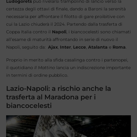
Ludogorets
può rivelarsi trampolino di lancio verso la
certezza degli ottavi di finale, dando a Baroni la serenità
necessaria per affrontare il filotto di gare proibitive con
cui la Lazio chiuderà il 2024. Partendo dalla trasferta di
Coppa Italia contro il
Napoli
, i biancocelesti sono chiamati
all’esame di maturità affrontando in serie di nuovo il
Napoli, seguito da:
Ajax
,
Inter
,
Lecce
,
Atalanta
e
Roma
.
Proprio in merito alla sfida casalinga contro i partenopei,
il quotidiano
Il Mattino
lancia un indiscrezione importante
in termini di ordine pubblico.
Lazio-Napoli: a rischio anche la
trasferta al Maradona per i
biancocelesti