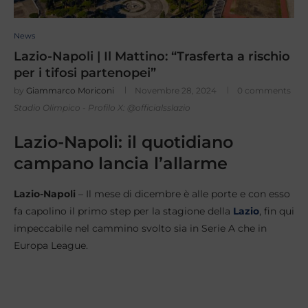
News
Lazio-Napoli | Il Mattino: “Trasferta a rischio
per i tifosi partenopei”
by
Giammarco Moriconi
Novembre 28, 2024
0 comments
Stadio Olimpico - Profilo X: @officialsslazio
Lazio-Napoli: il quotidiano
campano lancia l’allarme
Lazio-Napoli
– Il mese di dicembre è alle porte e con esso
fa capolino il primo step per la stagione della
Lazio
, fin qui
impeccabile nel cammino svolto sia in Serie A che in
Europa League.