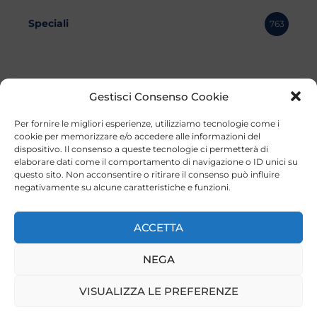
Speciali
763
Gestisci Consenso Cookie
Per fornire le migliori esperienze, utilizziamo tecnologie come i
cookie per memorizzare e/o accedere alle informazioni del
dispositivo. Il consenso a queste tecnologie ci permetterà di
elaborare dati come il comportamento di navigazione o ID unici su
questo sito. Non acconsentire o ritirare il consenso può influire
negativamente su alcune caratteristiche e funzioni.
©2023 Tutti i diritti riservati
Lazio Live TV
Testata Giornalistica - Autorizzazione Tribunale di Roma
ACCETTA
n°85/2022 - Direttore Responsabile: Francesco Vergovich
NEGA
Privacy
|
Pubblicità
|
Termini e Condizioni
|
Cookie
VISUALIZZA LE PREFERENZE