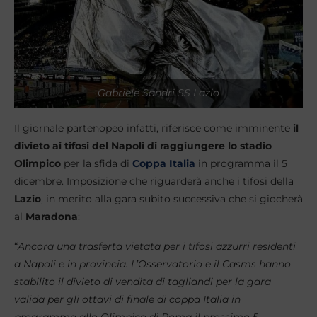
Gabriele Sandri SS Lazio
Il giornale partenopeo infatti, riferisce come imminente
il
divieto ai tifosi del Napoli di raggiungere lo stadio
Olimpico
per la sfida di
Coppa Italia
in programma il 5
dicembre. Imposizione che riguarderà anche i tifosi della
Lazio
, in merito alla gara subito successiva che si giocherà
al
Maradona
:
“
Ancora una trasferta vietata per i tifosi azzurri residenti
a Napoli e in provincia. L’Osservatorio e il Casms hanno
stabilito il divieto di vendita di tagliandi per la gara
valida per gli ottavi di finale di coppa Italia in
programma allo Olimpico di Roma il prossimo 5