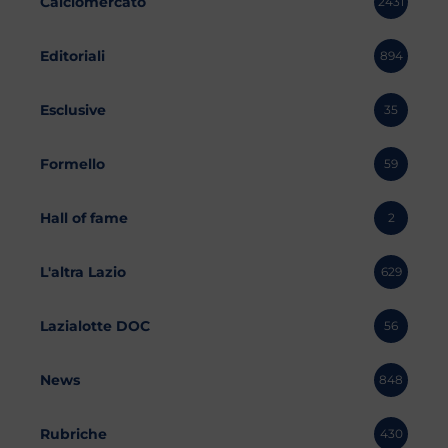
Calciomercato
2431
Editoriali
894
Esclusive
35
Formello
59
Hall of fame
2
L'altra Lazio
629
Lazialotte DOC
56
News
848
Rubriche
430