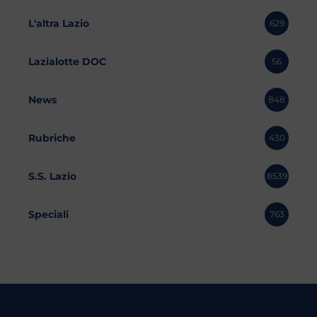
L'altra Lazio
629
Lazialotte DOC
56
News
848
Rubriche
430
S.S. Lazio
8539
Speciali
763