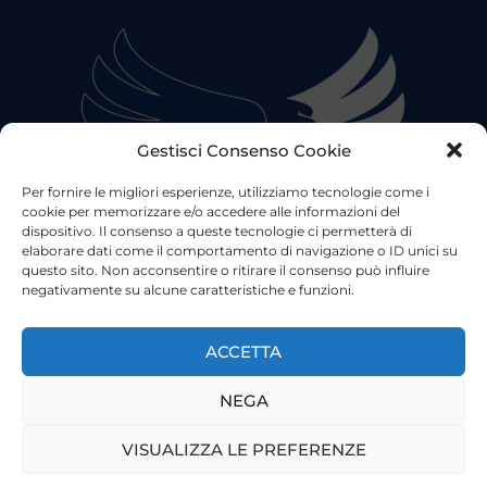
Gestisci Consenso Cookie
Per fornire le migliori esperienze, utilizziamo tecnologie come i
cookie per memorizzare e/o accedere alle informazioni del
dispositivo. Il consenso a queste tecnologie ci permetterà di
elaborare dati come il comportamento di navigazione o ID unici su
questo sito. Non acconsentire o ritirare il consenso può influire
negativamente su alcune caratteristiche e funzioni.
©2023 Tutti i diritti riservati
Lazio Live TV
Testata Giornalistica - Autorizzazione Tribunale di Roma
ACCETTA
n°85/2022 - Direttore Responsabile: Francesco Vergovich
NEGA
Privacy
|
Pubblicità
|
Termini e Condizioni
|
Cookie
VISUALIZZA LE PREFERENZE