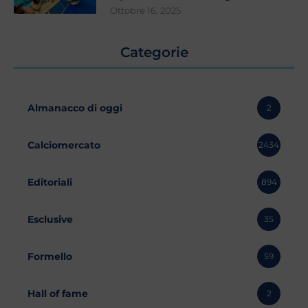
Ottobre 16, 2025
Categorie
Almanacco di oggi
2
Calciomercato
2434
Editoriali
894
Esclusive
35
Formello
59
Hall of fame
2