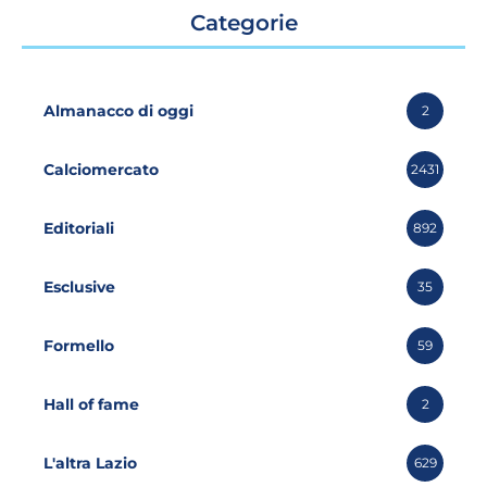
Categorie
Almanacco di oggi
2
Calciomercato
2431
Editoriali
892
Esclusive
35
Formello
59
Hall of fame
2
L'altra Lazio
629