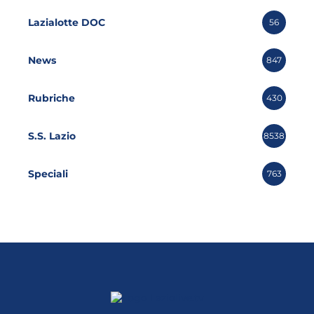
Lazialotte DOC
56
News
847
Rubriche
430
S.S. Lazio
8538
Speciali
763