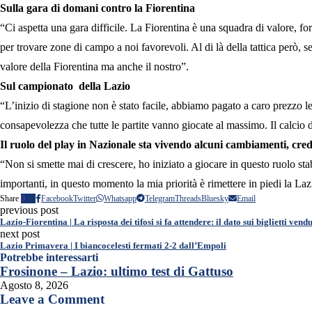
Sulla gara di domani contro la Fiorentina
“Ci aspetta una gara difficile. La Fiorentina è una squadra di valore, f
per trovare zone di campo a noi favorevoli. Al di là della tattica però, 
valore della Fiorentina ma anche il nostro”.
Sul campionato della Lazio
“L’inizio di stagione non è stato facile, abbiamo pagato a caro prezzo l
consapevolezza che tutte le partite vanno giocate al massimo. Il calcio di
Il ruolo del play in Nazionale sta vivendo alcuni cambiamenti, cr
“Non si smette mai di crescere, ho iniziato a giocare in questo ruolo s
importanti, in questo momento la mia priorità è rimettere in piedi la L
Share
0
Facebook
Twitter
Whatsapp
Telegram
Threads
Bluesky
Email
previous post
Lazio-Fiorentina | La risposta dei tifosi si fa attendere: il dato sui biglietti vendu
next post
Lazio Primavera | I biancocelesti fermati 2-2 dall’Empoli
Potrebbe interessarti
Frosinone – Lazio: ultimo test di Gattuso
Agosto 8, 2026
Leave a Comment