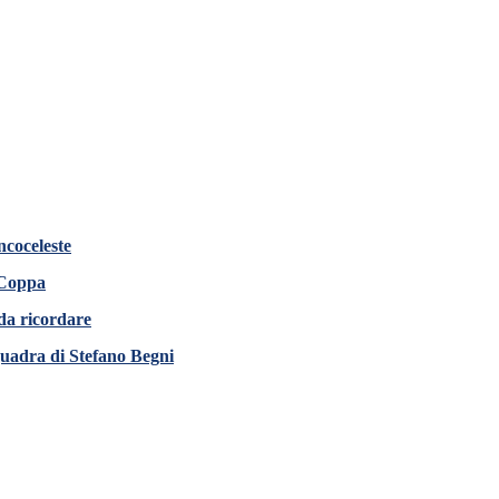
ncoceleste
 Coppa
 da ricordare
squadra di Stefano Begni