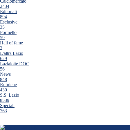
Calciomercato
2434
Editoriali
894
Esclusive
35
Formello
59
Hall of fame
2
L'altra Lazio
629
Lazialotte DOC
56
News
848
Rubriche
430
S.S. Lazio
8539
Speciali
763