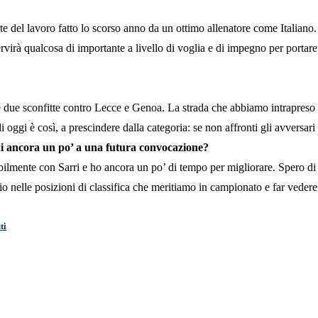
orte del lavoro fatto lo scorso anno da un ottimo allenatore come Italia
servirà qualcosa di importante a livello di voglia e di impegno per portar
e due sconfitte contro Lecce e Genoa. La strada che abbiamo intrapreso o
 oggi è così, a prescindere dalla categoria: se non affronti gli avversari 
edi ancora un po’ a una futura convocazione?
tabilmente con Sarri e ho ancora un po’ di tempo per migliorare. Spero d
azio nelle posizioni di classifica che meritiamo in campionato e far ved
ti