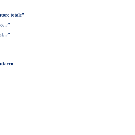
tore totale”
ito…”
gol…”
attacco