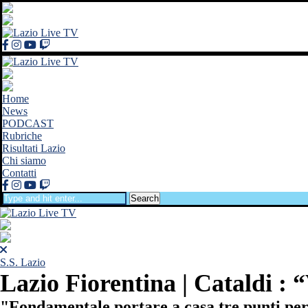
Home
News
PODCAST
Rubriche
Risultati Lazio
Chi siamo
Contatti
Search
S.S. Lazio
Lazio Fiorentina | Cataldi :
"Fondamentale portare a casa tre punti per 