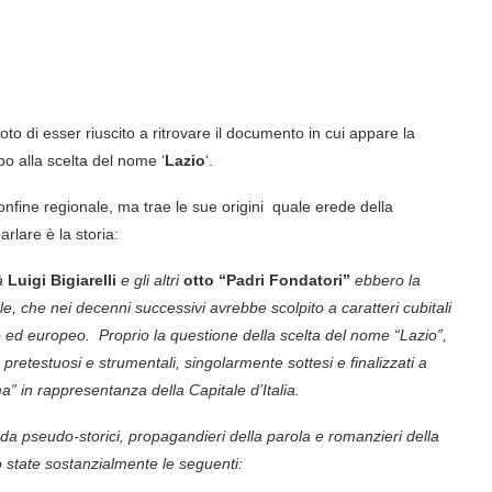
o di esser riuscito a ritrovare il documento in cui appare la
po alla scelta del nome ‘
Lazio
‘.
confine regionale, ma trae le sue origini quale erede della
arlare è la storia:
tà
Luigi Bigiarelli
e gli altri
otto “Padri Fondatori”
ebbero la
e, che nei decenni successivi avrebbe scolpito a caratteri cubitali
ano ed europeo. Proprio la questione della scelta del nome “Lazio”,
ù pretestuosi e strumentali, singolarmente sottesi e finalizzati a
” in rappresentanza della Capitale d’Italia.
da pseudo-storici, propagandieri della parola e romanzieri della
no state sostanzialmente le seguenti: