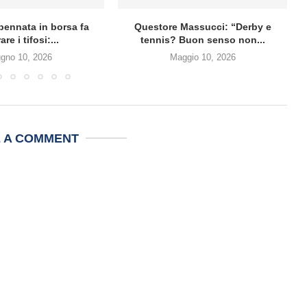
mpennata in borsa fa
Questore Massucci: “Derby e
are i tifosi:...
tennis? Buon senso non...
ugno 10, 2026
Maggio 10, 2026
E A COMMENT