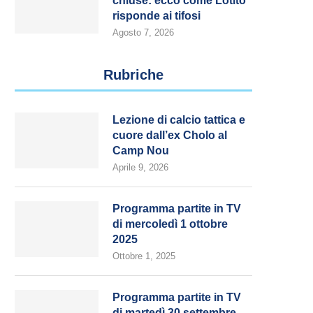
chiuse: ecco come Lotito
risponde ai tifosi
Dominio inglese: tre squadre in
Gravina attacca Lotito:
Agosto 7, 2026
finale in Europa
conflitto d’interessi
Maggio 8, 2026
Aprile 30, 2026
Rubriche
Lezione di calcio tattica e
cuore dall’ex Cholo al
Camp Nou
Aprile 9, 2026
Programma partite in TV
di mercoledì 1 ottobre
2025
Ottobre 1, 2025
Programma partite in TV
di martedì 30 settembre