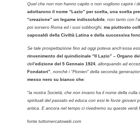
Quel che non non hanno capito o non vogliono capire i det
adottarono il nome “Lazio” per scelta, una scelta pre
“creazione” un legame indissolubile
, non tanto con l’
poi sorsero Roma ed i suoi sobborghi,
ma piuttosto coll
caposaldi della Civiltà Latina e della successiva fond
Se tale prospettazione fino ad oggi poteva anch’essa esse
rinvenimento del quindicinale “Il Lazio” – Organo de
dell’
edizione del 5 Gennaio 1924
, allorquando ad ecce
Fondatori”
, nonché i “Pionieri” della seconda generazio
messo nero su bianco che
:
“l
a nostra Società, che non invano ha il nome della culla d
spirituali del passato ed educa con essi le forze giovani
antica. E ancora nel tempo ci rivedremo su queste verdi fa
fonte
tuttomercatoweb.com