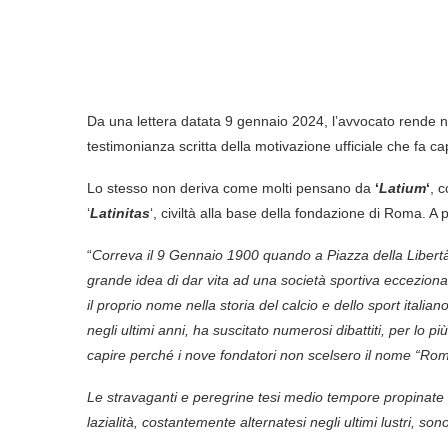
Da una lettera datata 9 gennaio 2024, l’avvocato rende not
testimonianza scritta della motivazione ufficiale che fa ca
Lo stesso non deriva come molti pensano da
‘
Latium
‘
, 
‘
Latinitas
‘, civiltà alla base della fondazione di Roma. A p
“
Correva il 9 Gennaio 1900 quando a Piazza della Liber
grande idea di dar vita ad una società sportiva eccezional
il proprio nome nella storia del calcio e dello sport itali
negli ultimi anni, ha suscitato numerosi dibattiti, per lo pi
capire perché i nove fondatori non scelsero il nome “Roma
Le stravaganti e peregrine tesi medio tempore propinate 
lazialità, costantemente alternatesi negli ultimi lustri, so