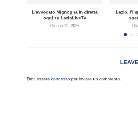
L’avvocato Mignogna in diretta
Lazio, l’i
oggi su LazioLiveTv
sper
Giugno 12, 2026
Gi
LEAV
Devi essere
connesso
per inviare un commento.