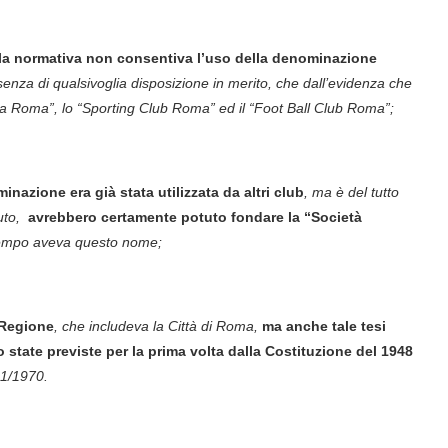
la normativa non consentiva l’uso della denominazione
senza di qualsivoglia disposizione in merito, che dall’evidenza che
ica Roma”, lo “Sporting Club Roma” ed il “Foot Ball Club Roma”;
azione era già stata utilizzata da altri club
, ma è del tutto
luto,
avrebbero certamente potuto fondare la “Società
 tempo aveva questo nome;
 Regione
, che includeva la Città di Roma,
ma anche tale tesi
no state previste per la prima volta dalla Costituzione del 1948
81/1970.