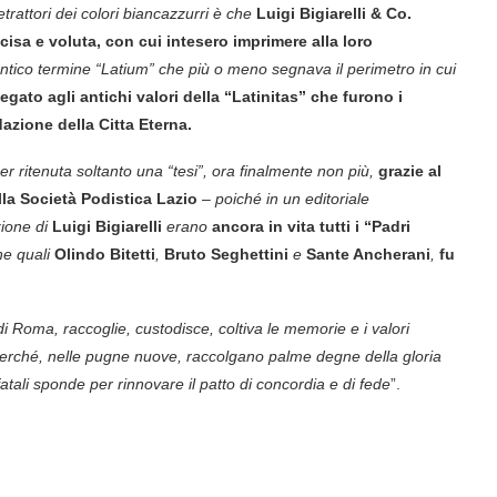
rattori dei colori biancazzurri è che
Luigi Bigiarelli & Co.
cisa e voluta, con cui intesero imprimere alla loro
antico termine “Latium” che più o meno segnava il perimetro in cui
egato agli antichi valori della “Latinitas” che furono i
azione della Citta Eterna.
r ritenuta soltanto una “tesi”, ora finalmente non più,
grazie al
lla Società Podistica Lazio
– poiché in un editoriale
zione di
Luigi Bigiarelli
erano
ancora in vita tutti i “Padri
ne quali
Olindo Bitetti
,
Bruto Seghettini
e
Sante Ancherani
,
fu
i Roma, raccoglie, custodisce, coltiva le memorie e i valori
 perché, nelle pugne nuove, raccolgano palme degne della gloria
tali sponde per rinnovare il patto di concordia e di fede
”.