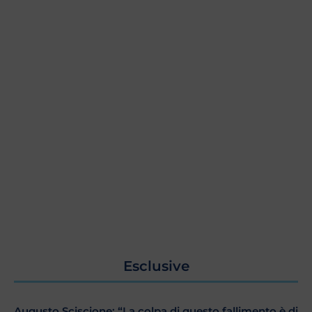
Esclusive
Augusto Sciscione: “La colpa di questo fallimento è di