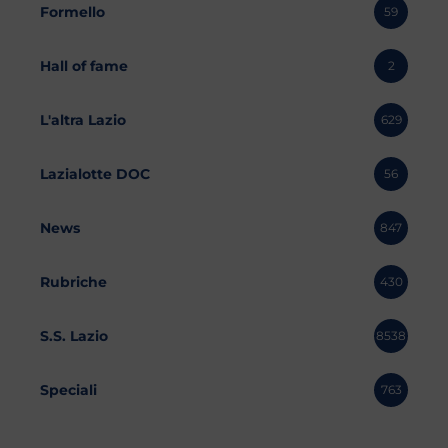
Formello
59
Hall of fame
2
L'altra Lazio
629
Lazialotte DOC
56
News
847
Rubriche
430
S.S. Lazio
8538
Speciali
763