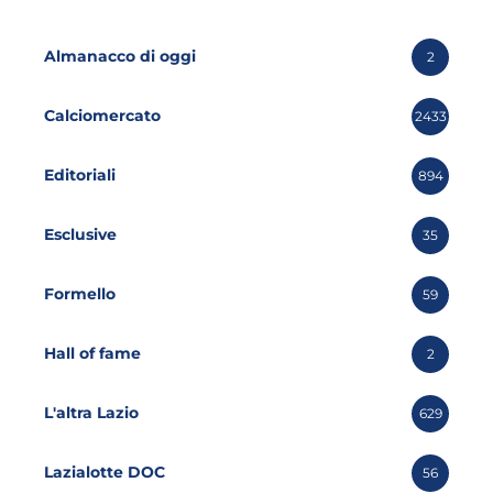
Almanacco di oggi
2
Calciomercato
2433
Editoriali
894
Esclusive
35
Formello
59
Hall of fame
2
L'altra Lazio
629
Lazialotte DOC
56