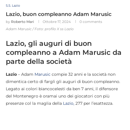
S.S. Lazio
Lazio, buon compleanno Adam Marusic
by
Roberto Mari
Ottobre 17, 2024
0 comments
Adam Marusic / Foto: profilo X ss Lazio
Lazio, gli auguri di buon
compleanno a Adam Marusic da
parte della società
Lazio
– Adam
Marusic
compie 32 anni e la società non
dimentica certo di fargli gli auguri di buon compleanno.
Legato ai colori biancocelesti da ben 7 anni, il difensore
del Montenegro è oramai uno dei giocatori con più
presenze col la maglia della
Lazio,
277 per l’esattezza.