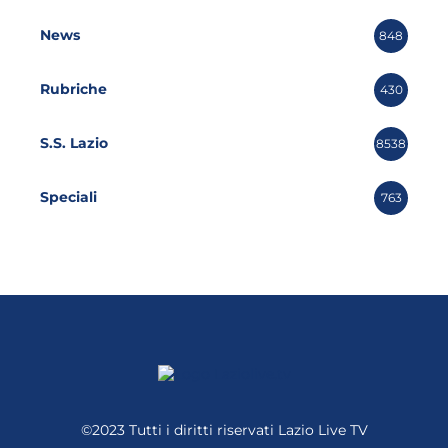
News
848
Rubriche
430
S.S. Lazio
8538
Speciali
763
©2023 Tutti i diritti riservati
Lazio Live TV